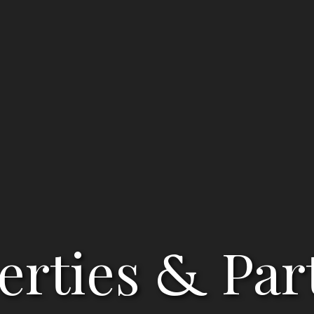
erties
Par
&