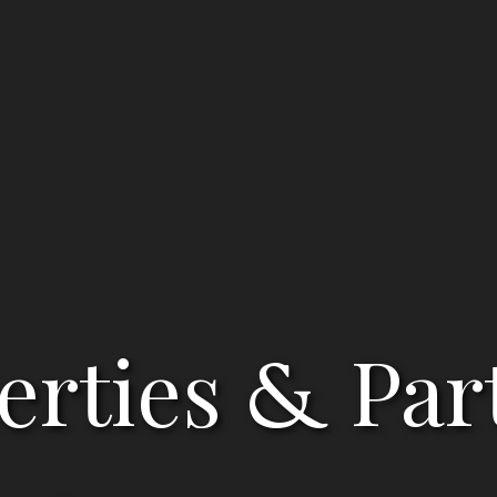
erties
Par
&