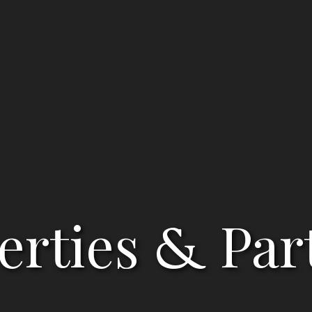
erties
Par
&