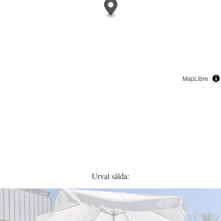
MapLibre
Urval sålda: