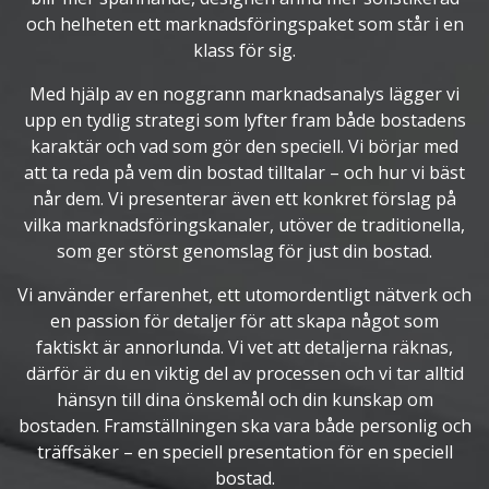
och helheten ett marknadsföringspaket som står i en
klass för sig.
Med hjälp av en noggrann marknadsanalys lägger vi
upp en tydlig strategi som lyfter fram både bostadens
karaktär och vad som gör den speciell. Vi börjar med
att ta reda på vem din bostad tilltalar – och hur vi bäst
når dem. Vi presenterar även ett konkret förslag på
vilka marknadsföringskanaler, utöver de traditionella,
som ger störst genomslag för just din bostad.
Vi använder erfarenhet, ett utomordentligt nätverk och
en passion för detaljer för att skapa något som
faktiskt är annorlunda. Vi vet att detaljerna räknas,
därför är du en viktig del av processen och vi tar alltid
hänsyn till dina önskemål och din kunskap om
bostaden. Framställningen ska vara både personlig och
träffsäker – en speciell presentation för en speciell
bostad.