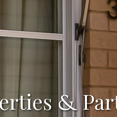
erties
Par
&