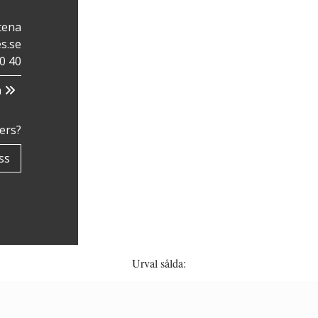
tena
s.se
0 40
a
ners?
ss
Urval sålda: