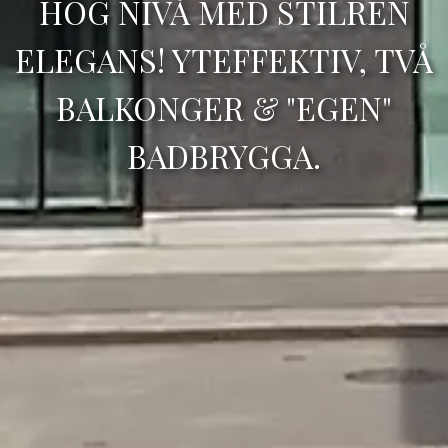
HÖG NIVÅ MED STILREN
ELEGANS! YTEFFEKTIV, TVÅ
BALKONGER & "EGEN"
BADBRYGGA.