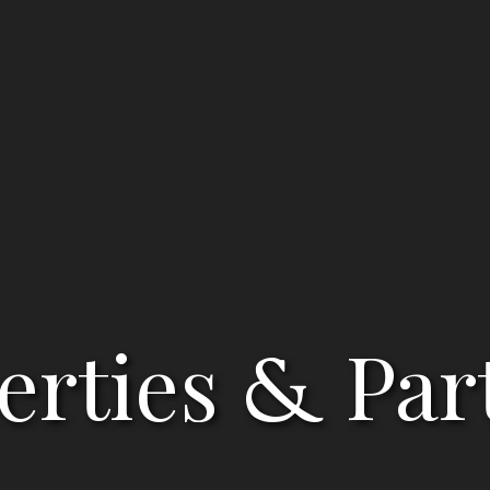
erties
Par
&