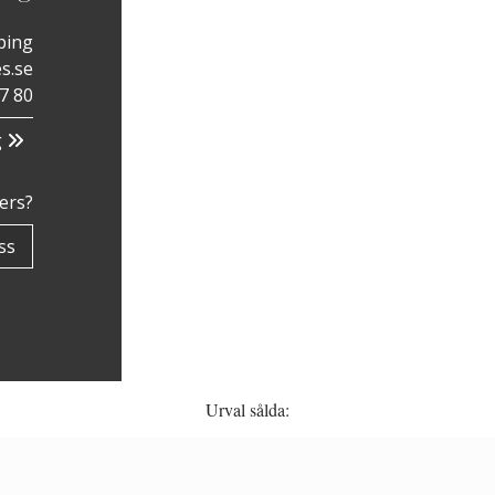
ping
s.se
7 80
g
ners?
ss
Urval sålda: